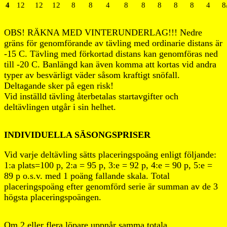
4
12
12
12
8
8
4
8
8
8
8
8
4
8
OBS! RÄKNA MED VINTERUNDERLAG!!! Nedre
gräns för genomförande av tävling med ordinarie distans är
-15 C. Tävling med förkortad distans kan genomföras ned
till -20 C. Banlängd kan även komma att kortas vid andra
typer av besvärligt väder såsom kraftigt snöfall.
Deltagande sker på egen risk!
Vid inställd tävling återbetalas startavgifter och
deltävlingen utgår i sin helhet.
INDIVIDUELLA SÄSONGSPRISER
Vid varje deltävling sätts placeringspoäng enligt följande:
1:a plats=100 p, 2:a = 95 p, 3:e = 92 p, 4:e = 90 p, 5:e =
89 p o.s.v. med 1 poäng fallande skala. Total
placeringspoäng efter genomförd serie är summan av de 3
högsta placeringspoängen.
Om 2 eller flera löpare uppnår samma totala