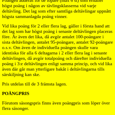
Poängen adderas för de löpare (max 6 st) som erhåller
högst poäng i någon av tävlingsklasserna vid varje
deltävling. Det lag som efter samtliga deltävlingar uppnått
högsta sammanlagda poäng vinner.
Vid lika poäng för 2 eller flera lag, gäller i första hand att
det lag som har högst poäng i senaste deltävlingen placeras
före. Är även det lika, då avgör antalet 100-poängare i
sista deltävlingen, antalet 95-poängare, antalet 92-poängare
o.s.v. Om även de individuella poängen skulle vara
identiska för alla 6 deltagarna i 2 eller flera lag i senaste
deltävlingen, då avgör totalpoäng och därefter individuella
poäng i 3:e deltävlingen enligt samma princip, och vid lika
även där går man ytterligare bakåt i deltävlingarna tills
särskiljning kan ske.
Pris utdelas till de 3 främsta lagen.
POÄNGPRIS
Förutom säsongspris finns även poängpris som löper över
flera säsonger.