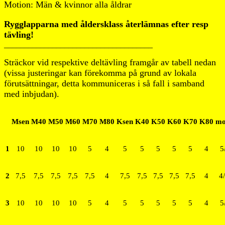
Motion: Män & kvinnor alla åldrar
Rygglapparna med åldersklass återlämnas efter resp
tävling!
_____________________________________
Sträckor vid respektive deltävling framgår av tabell nedan
(vissa justeringar kan förekomma på grund av lokala
förutsättningar, detta kommuniceras i så fall i samband
med inbjudan).
Msen
M40
M50
M60
M70
M80
Ksen
K40
K50
K60
K70
K80
mo
1
10
10
10
10
5
4
5
5
5
5
5
4
5
2
7,5
7,5
7,5
7,5
7,5
4
7,5
7,5
7,5
7,5
7,5
4
4
3
10
10
10
10
5
4
5
5
5
5
5
4
5